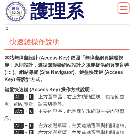
護理系
跳
到
主
要
:::
內
快速鍵操作說明
容
區
本站無障礙設計 (Access Key) 依照「無障礙網頁開發規
範」原則設計，遵循無障礙網站設計之規範提供網頁導盲磚
( ::: )、網站導覽 (Site Navigator)、鍵盤快速鍵 (Access
Key) 等設計方式。
鍵盤快速鍵 (Access Key) 操作方式說明：
+
：上方選單區，右上方功能區塊，包括回首
Alt
U
頁、網站導覽、語言切換等。
+
：主要內容區，此區塊呈現網頁主要內容資
Alt
C
訊。
+
：左方次選單區，主要連結選單與相關連結。
Alt
L
+
：右方次選單區，主要連結選單與相關連結。
Alt
R