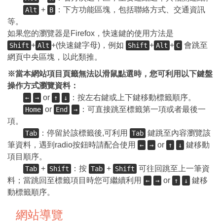
+
：下方功能區塊，包括聯絡方式、交通資訊
Alt
B
等。
如果您的瀏覽器是Firefox，快速鍵的使用方法是
+
+(快速鍵字母)，例如
+
+
會跳至
Shift
Alt
Shift
Alt
C
網頁中央區塊，以此類推。
※當本網站項目頁籤無法以滑鼠點選時，您可利用以下鍵盤
操作方式瀏覽資料：
or
：按左右鍵或上下鍵移動標籤順序。
←
→
↑
↓
or
：可直接跳至標籤第一項或者最後一
Home
End
→
項。
：停留於該標籤後,可利用
鍵跳至內容瀏覽該
Tab
Tab
筆資料，遇到radio按鈕時請配合使用
or
鍵移動
←
→
↑
↓
項目順序。
+
：按
+
可往回跳至上一筆資
Tab
Shift
Tab
Shift
料；當跳回至標籤項目時您可繼續利用
or
鍵移
←
→
↑
↓
動標籤順序。
網站導覽