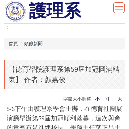
護理系
跳
到
主
要
:::
內
容
首頁
頭條新聞
區
【德育學院護理系第59屆加冠圓滿結
束】 作者：顏嘉俊
字體大小調整
小
中
大
5/6下午由護理系學會主辦，在德育社團展
演廳舉辦第59屆加冠順利落幕，這次與會
的貴賓有翁進坪校長，學務主任葉正昌主