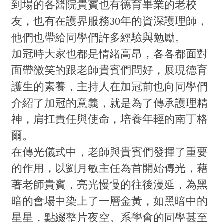
到場的各醫院貴賓也有德育畢業的老校
友，也有在護界服務30年的資深護理師，
他們也帶給同學們許多經驗與勉勵。
加冠時大家也都是情緒高昂，各各都面對
面帶微笑的跟老師貴賓們問好，展現德育
護生的素養，主持人在加冠前也向同學們
介紹了加冠的意義，就是為了傳承護理精
神，肩扛責任與使命，培養年輕的南丁格
爾。
在傳光儀式中，老師與貴賓們發揮了重要
的作用，以劉月敏主任為首開始傳光，藉
著老師貴賓，亮光慢慢的往後漫延，為黑
暗的會場中染上了一層金黃，如黑暗中的
星星，點綴整片夜空。系學會的同學甚至