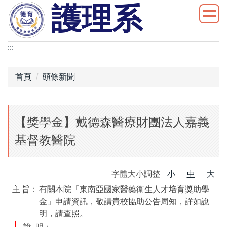
護理系
跳
到
主
要
:::
內
容
首頁
頭條新聞
區
【獎學金】戴德森醫療財團法人嘉義
基督教醫院
字體大小調整
小
中
大
主
旨：
有關本院「東南亞國家醫藥衛生人才培育獎助學
金」申請資訊，敬請貴校協助公告周知，詳如說
明，請查照。