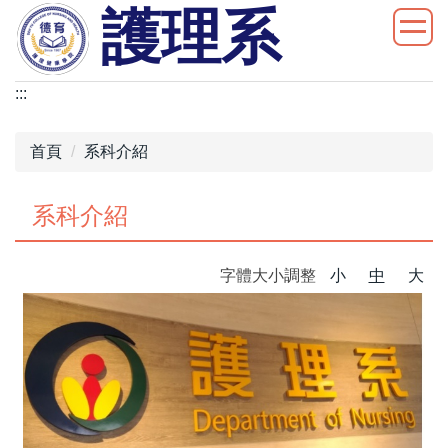
護理系
跳
到
主
要
:::
內
容
首頁
系科介紹
區
系科介紹
字體大小調整
小
中
大