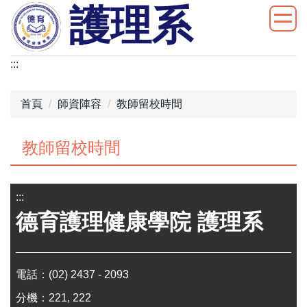
護理系
跳
到
主
要
:::
內
容
首頁
師資陣容
教師留校時間
區
教師留校時間
:::
德育護理健康學院 護理系
電話：
(02) 2437 - 2093
分機：221, 222