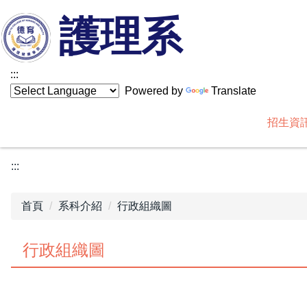
跳
護理系
到
主
要
:::
內
Powered by
Translate
容
區
招生資
:::
首頁
系科介紹
行政組織圖
行政組織圖