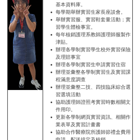
基本資料庫。
每學期舉辦實習生家長座談會。
舉辦實習服、實習鞋套量活動；實
習學生體檢事宜。
每年核銷護理系教師護理師服製作
津貼。
辦理各學制實習學生校外實習保險
及理賠事宜
辦理各學制實習生申請實習住宿
辦理並彙整各學制實習生及實習課
程滿意度調查
辦理並彙整二技、四技臨床綜合選
習選填活動
協助護理師證照考實習時數相關文
件用印。
更新各學制網頁實習資訊、相關作
業表單及實習計畫書
協助合作醫療院所護師節禮盒費用
申請、配送排定及核銷。