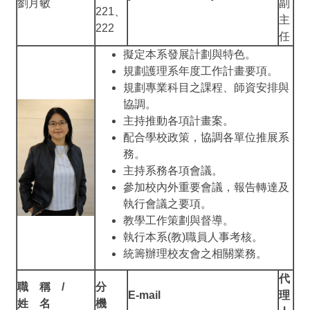
劉月敏
副
221、
主
222
任
擬定本系發展計劃與特色。
規劃護理系年度工作計畫要項。
規劃專業科目之課程、師資安排與
協調。
主持推動各項計畫案。
配合學校政策，協調各單位推展系
務。
主持系務各項會議。
參加校內外重要會議，報告轉達及
執行會議之要項。
教學工作策劃與督導。
執行本系(教)職員人事考核。
統籌辦理校友會之相關業務。
代
職 稱 /
分
E-mail
理
姓 名
機