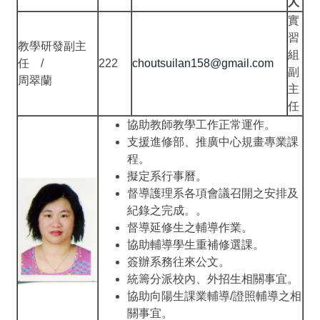
人
實
習
教學研發副主
組
任 /
222
choutsuilan158@gmail.com
副
周翠蘭
主
任
協助教師教學工作正常運作。
支援進修部、推廣中心規畫專業課
程。
擬定系行事曆。
督導護理系各項會議召開之安排及
紀錄之完成。。
督導延修生之輔導作業。
協助輔導學生重補修選課。
簽辦系務往來公文。
統籌分派校內、外招生相關事宜。
協助向陽生課業輔導/證照輔導之相
關事宜。