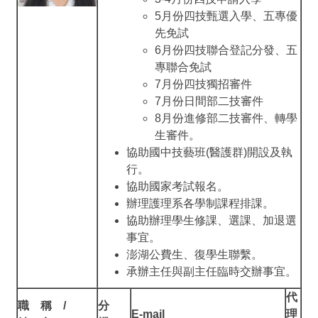
5月份四技甄選入學、五專優
先免試
6月份四技聯合登記分發、五
專聯合免試
7月份四技獨招審件
7月份日間部二技審件
8月份進修部二技審件、轉學
生審件。
協助國中技藝班(醫護群)開設及執
行。
協助國家考試報名。
辦理護理系各學制課程排課。
協助辦理學生修課、選課、加退選
事宜。
澎湖公費生、復學生聯繫。
承辦主任與副主任臨時交辦事宜。
代
職 稱 /
分
E-mail
理