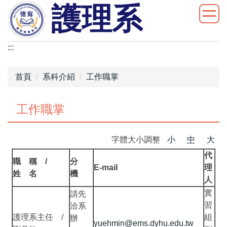
護理系
跳
到
主
要
:::
內
容
首頁
系科介紹
工作職掌
區
工作職掌
字體大小調整
小
中
大
代
職 稱 /
分
E-mail
理
姓 名
機
人
實
請先
習
洽系
護理系主任 /
組
辦
yuehmin@ems.dyhu.edu.tw