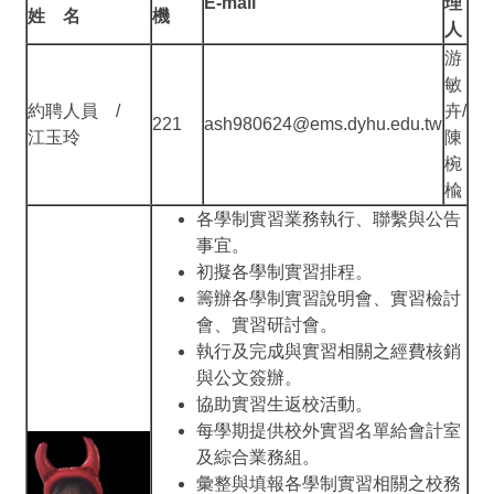
E-mail
理
姓 名
機
人
游
敏
約聘人員 /
卉/
221
ash980624@ems.dyhu.edu.tw
江玉玲
陳
椀
楡
各學制實習業務執行、聯繫與公告
事宜。
初擬各學制實習排程。
籌辦各學制實習說明會、實習檢討
會、實習研討會。
執行及完成與實習相關之經費核銷
與公文簽辦。
協助實習生返校活動。
每學期提供校外實習名單給會計室
及綜合業務組。
彙整與填報各學制實習相關之校務