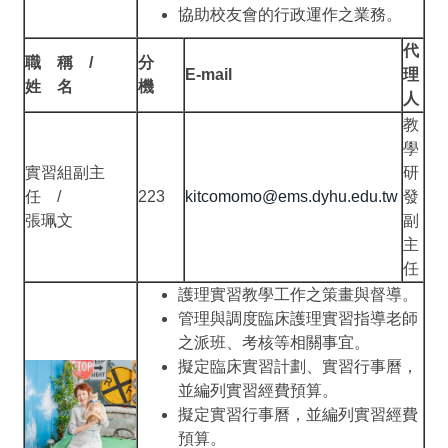
協助校友會的行政運作之業務。
代
職 稱 /
分
E-mail
理
姓 名
機
人
教
學
實習組副主
研
任 /
223
kitcomomo@ems.dyhu.edu.tw
發
張珮文
副
主
任
護理實習教學工作之策畫與督導。
管理與調度臨床護理實習指導老師
之派班、考核等相關事宜。
擬定臨床實習計劃、實習行事曆，
並編列實習經費預算。
擬定實習行事曆，並編列實習經費
預算。