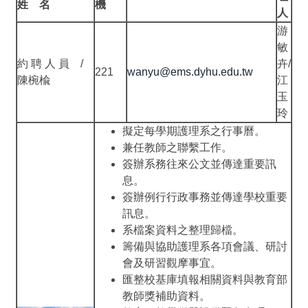
姓 名
機
人
游
敏
約 聘 人 員 /
卉/
221
wanyu@ems.dyhu.edu.tw
陳椀楡
江
玉
玲
擬定每學期護理系之行事曆。
兼任教師之聯繫工作。
簽辦系務往來公文並傳達重要訊
息。
簽辦例行行政事務並傳達學校重要
訊息。
系檔案資料之整理歸檔。
籌備與協助護理系各項會議、研討
會及研習觀摩事宜。
匯整校基庫填報相關資料與教育部
教師獎補助資料。