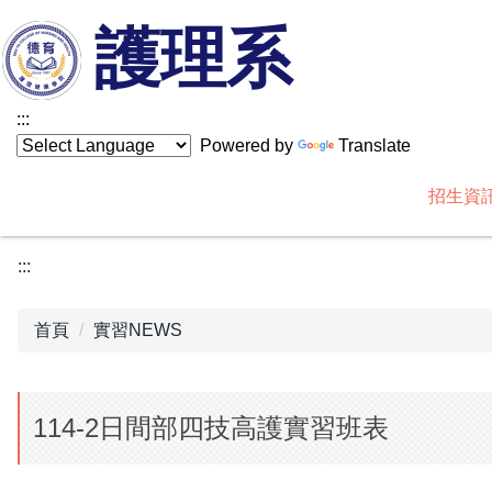
跳
護理系
到
主
要
:::
內
Powered by
Translate
容
區
招生資
:::
首頁
實習NEWS
114-2日間部四技高護實習班表