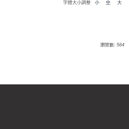
字體大小調整
小
中
大
瀏覽數:
564